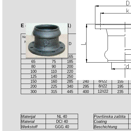
E - KS
(DIN 16451)
Nazivni promjer
Nominal size
d
D
k
n / d
L
Nennweite
DN
4/
f
18
50
63
165
125
100
4/
f
18
65
75
185
145
117,5
4/
f
18
80
90
200
160
117,5
8/
f
18
100
110
220
180
135
8/
f
22
125
140
250
210
145
8/
f
22
150
160
285
240
155
8/
f
22
200
225
340
295
195
12/
f
22
300
315
445
400
235
Materijal
NL 40
Površinska zaštita
Material
DCI 40
Coating
Werkstoff
GGG 40
Beschichtung