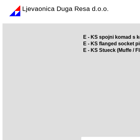
Ljevaonica Duga Resa d.o.o.
E - KS spojni komad s 
E - KS flanged socket p
E - KS Stueck (Muffe / F