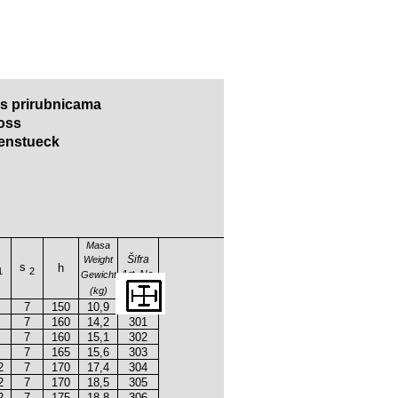
 s prirubnicama
ross
enstueck
Masa
Šifra
Weight
s
h
1
2
Art. No.
Gewicht
(kg)
7
150
10,9
300
7
160
14,2
301
7
160
15,1
302
7
165
15,6
303
2
7
170
17,4
304
2
7
170
18,5
305
2
7
175
18,8
306