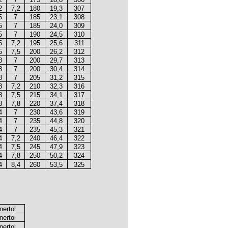
2
7,2
180
19,3
307
5
7
185
23,1
308
5
7
185
24,0
309
5
7
190
24,5
310
5
7,2
195
25,6
311
5
7,5
200
26,2
312
8
7
200
29,7
313
8
7
200
30,4
314
8
7
205
31,2
315
8
7,2
210
32,3
316
8
7,5
215
34,1
317
8
7,8
220
37,4
318
4
7
230
43,6
319
4
7
235
44,8
320
4
7
235
45,3
321
4
7,2
240
46,4
322
4
7,5
245
47,9
323
4
7,8
250
50,2
324
4
8,4
260
53,5
325
nertol
nertol
nertol