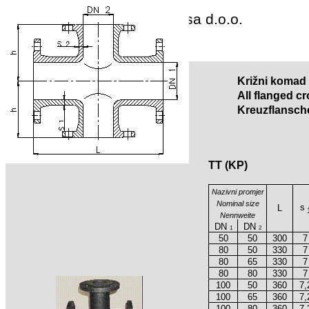
Ljevaonica Duga Resa d.o.o.
Križni komad
All flanged c
Kreuzflansch
TT (KP)
Nazivni promjer
Nominal size
s
L
Nennweite
DN
DN
1
2
50
50
300
7
80
50
330
7
80
65
330
7
80
80
330
7
100
50
360
7,
100
65
360
7,
100
80
360
7,